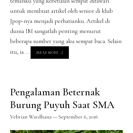
temanku yang kebetulan sempat ditawari
untuk membuat artikel oleh senior di klub
Jpop-nya menjadi perhatianku. Artikel di
dunia IM sangatlah penting menurut
beberapa sumber yang aku sempat baca. Selain
itu, ia …
ABOUT
[READ MORE...]
MASIH
DUNIA
IM
–
PELAJARAN
PERTAMAKU
DI
DUNIA
INTERNET
Pengalaman Beternak
MARKETING
Burung Puyuh Saat SMA
Vebrian Wardhana
—
September 6, 2016