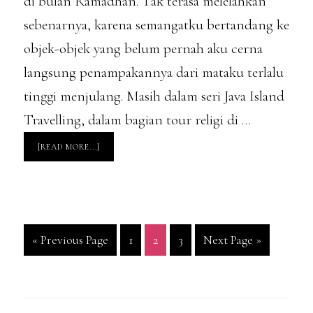
di bulan Ramadhan. Tak terasa melelahkan
sebenarnya, karena semangatku bertandang ke
objek-objek yang belum pernah aku cerna
langsung penampakannya dari mataku terlalu
tinggi menjulang. Masih dalam seri Java Island
Travelling, dalam bagian tour religi di …
ABOUT
[READ MORE...]
TOUR
RELIGI
–
TUJUAN
UTAMA
YANG
TERLUPAKAN,
DISERET
OLEH
BAYANGAN
Go
Page
Page
Page
Go
«
Previous Page
1
2
3
Next Page »
KEMERDEKAAN
to
to