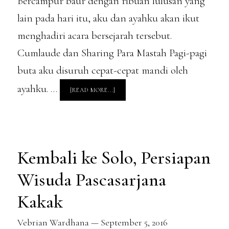
Bercampur baur dengan ribuan lulusan yang
lain pada hari itu, aku dan ayahku akan ikut
menghadiri acara bersejarah tersebut.
Cumlaude dan Sharing Para Mastah Pagi-pagi
buta aku disuruh cepat-cepat mandi oleh
ayahku. …
ABOUT
[READ MORE...]
HAPPY
GRADUATION,
MY
ELDER
BROTHER!
Kembali ke Solo, Persiapan
Wisuda Pascasarjana
Kakak
Vebrian Wardhana
—
September 5, 2016