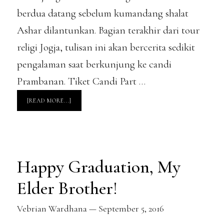
berdua datang sebelum kumandang shalat
Ashar dilantunkan. Bagian terakhir dari tour
religi Jogja, tulisan ini akan bercerita sedikit
pengalaman saat berkunjung ke candi
Prambanan. Tiket Candi Part …
ABOUT
[READ MORE...]
TOUR
RELIGI
–
PESONA
MENAWAN
CANDI
PRAMBANAN
Happy Graduation, My
Elder Brother!
Vebrian Wardhana
—
September 5, 2016