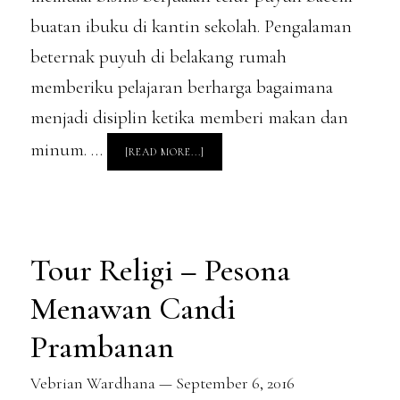
buatan ibuku di kantin sekolah. Pengalaman
beternak puyuh di belakang rumah
memberiku pelajaran berharga bagaimana
menjadi disiplin ketika memberi makan dan
minum. …
ABOUT
[READ MORE...]
PENGALAMAN
BETERNAK
BURUNG
PUYUH
SAAT
SMA
Tour Religi – Pesona
Menawan Candi
Prambanan
Vebrian Wardhana
—
September 6, 2016