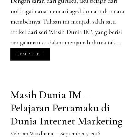
Dengan saran dari guruku, aku belajar dari
nol bagaimana mencari aged domain dan cara
membelinya. Tulisan ini menjadi salah satu
artikel dari seri 'Masih Dunia IM', yang berisi
pengalamanku dalam menjamah dunia tak …
ABOUT
[READ MORE...]
MASIH
DUNIA
IM
–
PENGALAMAN
PAHIT
BERUJUNG
MANIS
DARI
Masih Dunia IM –
SEBUAH
KEGAGALAN
MENJADI
PARTNER
Pelajaran Pertamaku di
GOOGLE
Dunia Internet Marketing
Vebrian Wardhana
—
September 7, 2016