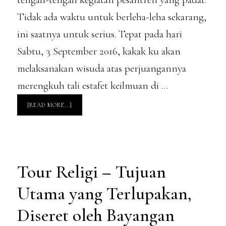
Tidak ada waktu untuk berleha-leha sekarang,
ini saatnya untuk serius. Tepat pada hari
Sabtu, 3 September 2016, kakak ku akan
melaksanakan wisuda atas perjuangannya
merengkuh tali estafet keilmuan di …
ABOUT
[READ MORE...]
KEMBALI
KE
SOLO,
PERSIAPAN
WISUDA
PASCASARJANA
KAKAK
Tour Religi – Tujuan
Utama yang Terlupakan,
Diseret oleh Bayangan